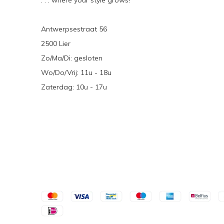
. . . where your style grows!
Antwerpsestraat 56
2500 Lier
Zo/Ma/Di: gesloten
Wo/Do/Vrij: 11u - 18u
Zaterdag: 10u - 17u