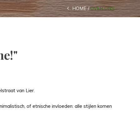
HOME
OVER ONS
ne!"
straat van Lier.
imalistisch, of etnische invloeden: alle stijlen komen