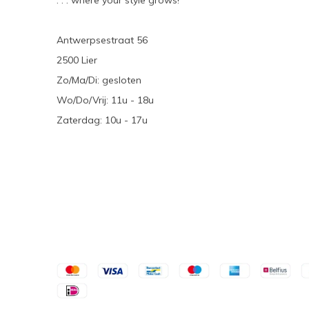
. . . where your style grows!
Antwerpsestraat 56
2500 Lier
Zo/Ma/Di: gesloten
Wo/Do/Vrij: 11u - 18u
Zaterdag: 10u - 17u