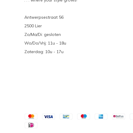
. . . where your style grows!
Antwerpsestraat 56
2500 Lier
Zo/Ma/Di: gesloten
Wo/Do/Vrij: 11u - 18u
Zaterdag: 10u - 17u