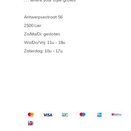
. . . where your style grows!
Antwerpsestraat 56
2500 Lier
Zo/Ma/Di: gesloten
Wo/Do/Vrij: 11u - 18u
Zaterdag: 10u - 17u