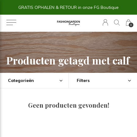
GRATIS OPHALEN & RETOUR in onze FG Boutique
0
Producten getagd met calf
Categorieën
Filters
Geen producten gevonden!