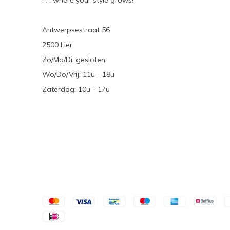
. . . where your style grows!
Antwerpsestraat 56
2500 Lier
Zo/Ma/Di: gesloten
Wo/Do/Vrij: 11u - 18u
Zaterdag: 10u - 17u