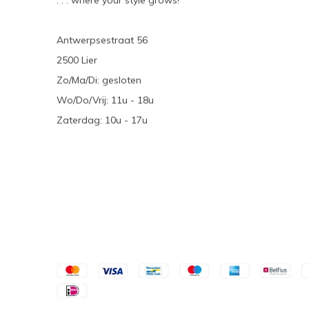
. . . where your style grows!
Antwerpsestraat 56
2500 Lier
Zo/Ma/Di: gesloten
Wo/Do/Vrij: 11u - 18u
Zaterdag: 10u - 17u