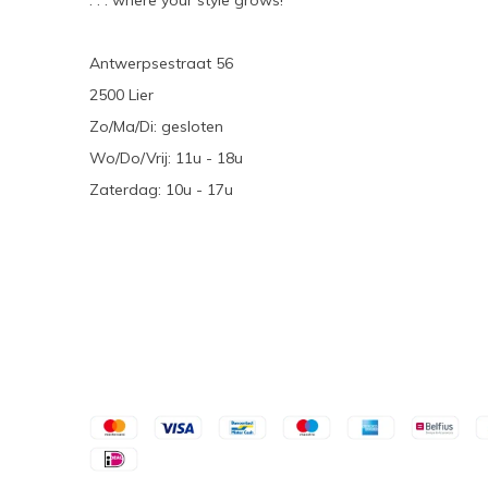
. . . where your style grows!
Antwerpsestraat 56
2500 Lier
Zo/Ma/Di: gesloten
Wo/Do/Vrij: 11u - 18u
Zaterdag: 10u - 17u