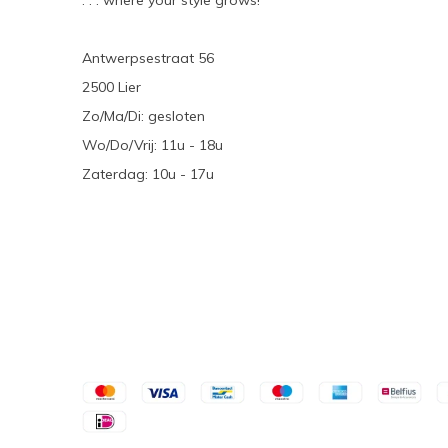
. . . where your style grows!
Antwerpsestraat 56
2500 Lier
Zo/Ma/Di: gesloten
Wo/Do/Vrij: 11u - 18u
Zaterdag: 10u - 17u