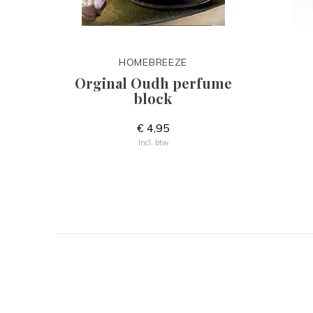
HOMEBREEZE
Orginal Oudh perfume
block
€ 4,95
Incl. btw