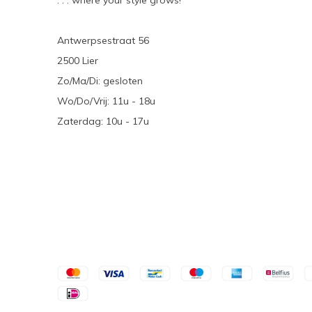
. . . where your style grows!
Antwerpsestraat 56
2500 Lier
Zo/Ma/Di: gesloten
Wo/Do/Vrij: 11u - 18u
Zaterdag: 10u - 17u