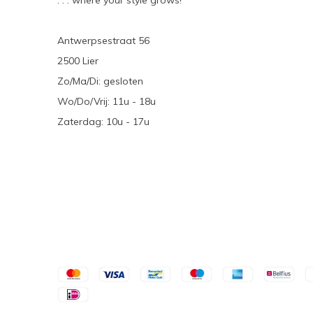
. . . where your style grows!
Antwerpsestraat 56
2500 Lier
Zo/Ma/Di: gesloten
Wo/Do/Vrij: 11u - 18u
Zaterdag: 10u - 17u