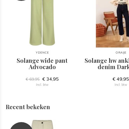
YDENCE
ORAIJE
Solange wide pant
Solange hw ankl
Advocado
denim Dark
€ 34,95
€ 49,9
€ 69,95
Incl. btw
Incl. btw
Recent bekeken