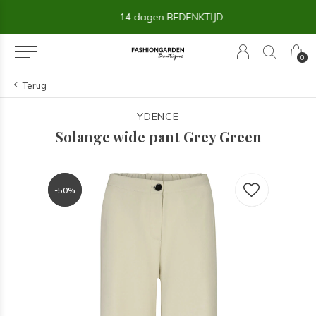
14 dagen BEDENKTIJD
0
Terug
YDENCE
Solange wide pant Grey Green
-50%
-50%