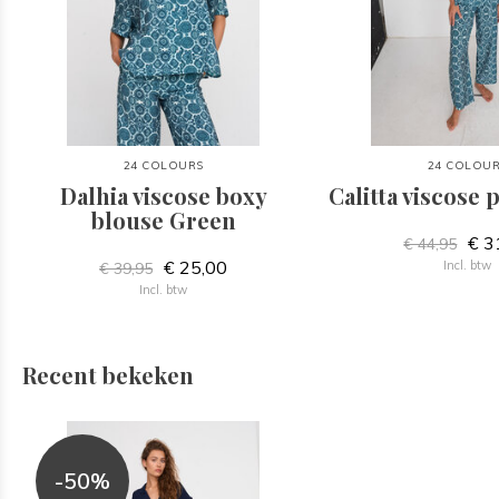
24 COLOURS
24 COLOU
Dalhia viscose boxy
Calitta viscose
blouse Green
€ 3
€ 44,95
€ 25,00
Incl. btw
€ 39,95
Incl. btw
Recent bekeken
-50%