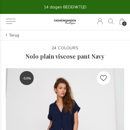
14 dagen BEDENKTIJD
0
Terug
24 COLOURS
Nolo plain viscose pant Navy
-50%
-50%