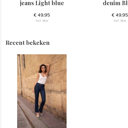
jeans Light blue
denim Bl
€ 49,95
€ 49,9
Incl. btw
Incl. btw
Recent bekeken